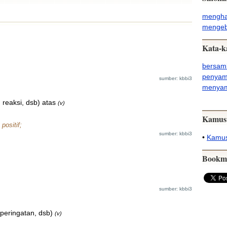
mengha
menge
Kata-k
bersam
penyam
sumber: kbbi3
menya
reaksi, dsb) atas
(v)
Kamus
positif;
sumber: kbbi3
•
Kamus
Bookm
sumber: kbbi3
peringatan, dsb)
(v)