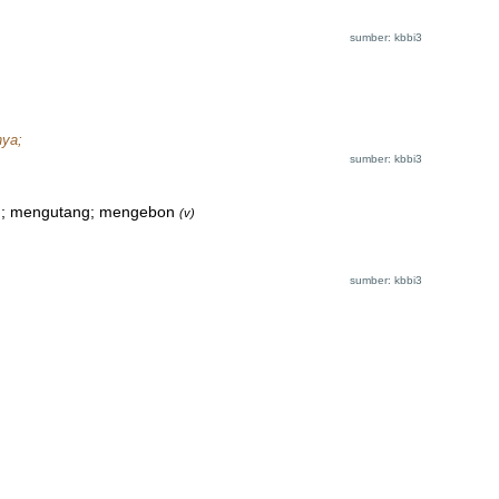
sumber: kbbi3
nya;
sumber: kbbi3
n; mengutang; mengebon
(v)
sumber: kbbi3