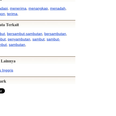
dapi
,
menerima
,
menangkap
,
menadah
,
bon
,
terima
,
ata Terkait
but
,
bersambut-sambutan
,
bersambutan
,
but
,
penyambutan
,
sambut
,
sambut-
mbut
,
sambutan
,
 Lainnya
 Inggris
ark