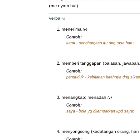
(me.nyam.but)
verba
(v)
menerima
(v)
Contoh:
kami - penghargaan itu dng rasa haru;
memberi tanggapan (balasan, jawaban, 
Contoh:
penduduk - kebijakan lurahnya dng sikap 
menangkap; menadah
(v)
Contoh:
saya - bola yg dilemparkan kpd saya;
menyongsong (kedatangan orang, hari 
Contoh: