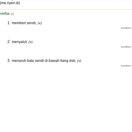
(me.nyen.di)
verba
(v)
memberi sendi;
(v)
sumber:
menyalut;
(v)
sumber:
menaruh batu sendi di bawah tiang dsb;
(v)
sumber: