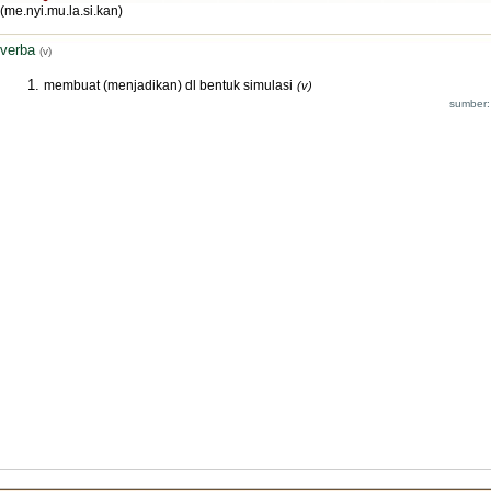
(me.nyi.mu.la.si.kan)
verba
(v)
membuat (menjadikan) dl bentuk simulasi
(v)
sumber: