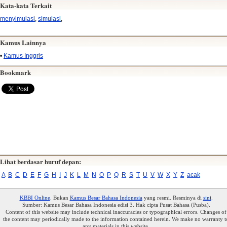
Kata-kata Terkait
menyimulasi
,
simulasi
,
Kamus Lainnya
•
Kamus Inggris
Bookmark
Lihat berdasar huruf depan:
A
B
C
D
E
F
G
H
I
J
K
L
M
N
O
P
Q
R
S
T
U
V
W
X
Y
Z
acak
KBBI Online
. Bukan
Kamus Besar Bahasa Indonesia
yang resmi. Resminya di
sini
.
Sumber: Kamus Besar Bahasa Indonesia edisi 3. Hak cipta Pusat Bahasa (Pusba).
Content of this website may include technical inaccuracies or typographical errors. Changes of
the content may periodically made to the information contained herein. We make no warranty t
any materials in this website.