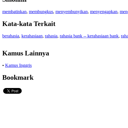
membatinkan
,
membungkus
,
menyembunyikan
,
menyengapkan
,
men
Kata-kata Terkait
berahasia
,
kerahasiaan
,
rahasia
,
rahasia bank -- kerahasiaan bank
,
rah
Kamus Lainnya
•
Kamus Inggris
Bookmark