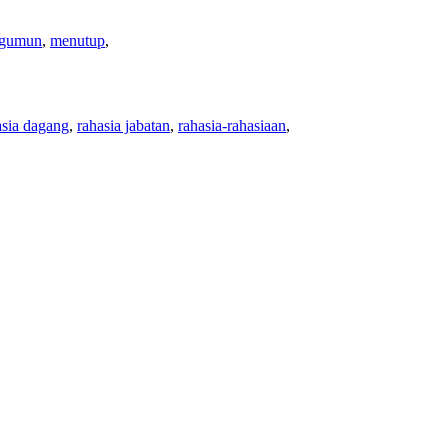
gumun
,
menutup
,
asia dagang
,
rahasia jabatan
,
rahasia-rahasiaan
,