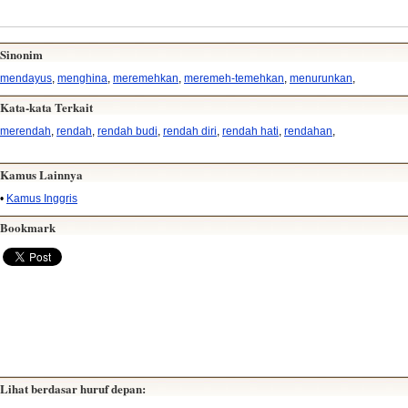
Sinonim
mendayus
,
menghina
,
meremehkan
,
meremeh-temehkan
,
menurunkan
,
Kata-kata Terkait
merendah
,
rendah
,
rendah budi
,
rendah diri
,
rendah hati
,
rendahan
,
Kamus Lainnya
•
Kamus Inggris
Bookmark
Lihat berdasar huruf depan: