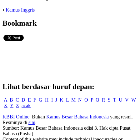
•
Kamus Inggris
Bookmark
Lihat berdasar huruf depan:
A
B
C
D
E
F
G
H
I
J
K
L
M
N
O
P
Q
R
S
T
U
V
W
X
Y
Z
acak
KBBI Online
. Bukan
Kamus Besar Bahasa Indonesia
yang resmi.
Resminya di
sini
.
Sumber: Kamus Besar Bahasa Indonesia edisi 3. Hak cipta Pusat
Bahasa (Pusba).
Content of this website may include technical inaccuracies or