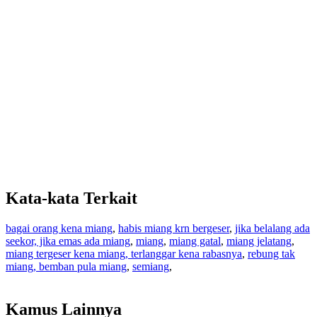
Kata-kata Terkait
bagai orang kena miang
,
habis miang krn bergeser
,
jika belalang ada
seekor, jika emas ada miang
,
miang
,
miang gatal
,
miang jelatang
,
miang tergeser kena miang, terlanggar kena rabasnya
,
rebung tak
miang, bemban pula miang
,
semiang
,
Kamus Lainnya