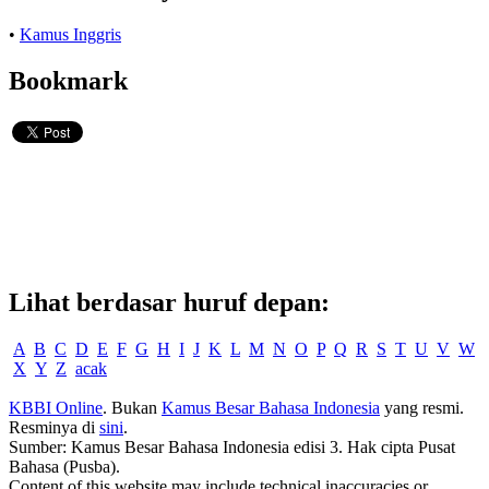
•
Kamus Inggris
Bookmark
Lihat berdasar huruf depan:
A
B
C
D
E
F
G
H
I
J
K
L
M
N
O
P
Q
R
S
T
U
V
W
X
Y
Z
acak
KBBI Online
. Bukan
Kamus Besar Bahasa Indonesia
yang resmi.
Resminya di
sini
.
Sumber: Kamus Besar Bahasa Indonesia edisi 3. Hak cipta Pusat
Bahasa (Pusba).
Content of this website may include technical inaccuracies or