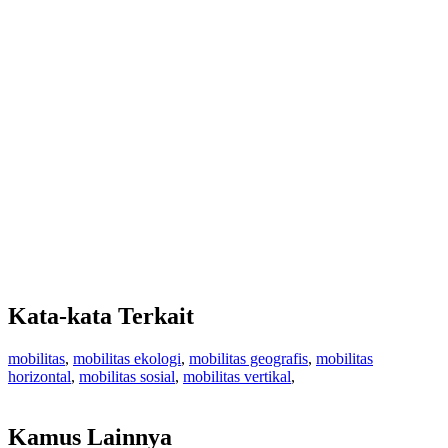
Kata-kata Terkait
mobilitas
,
mobilitas ekologi
,
mobilitas geografis
,
mobilitas
horizontal
,
mobilitas sosial
,
mobilitas vertikal
,
Kamus Lainnya