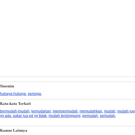
Sinonim
hubaya-hubaya
,
semoga
,
Kata-kata Terkait
bermudah-mudah
,
kemudahan
,
mempermudah
,
memudahkan
,
mudah
,
mudah jug
yg ada, sukar jua pd yg tidak
,
mudah tersinggung
,
pemudah
,
semudah
,
Kamus Lainnya