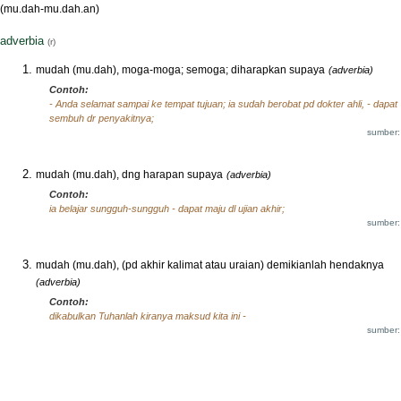
(mu.dah-mu.dah.an)
adverbia
(r)
mudah (mu.dah), moga-moga; semoga; diharapkan supaya
(adverbia)
Contoh:
- Anda selamat sampai ke tempat tujuan; ia sudah berobat pd dokter ahli, - dapat
sembuh dr penyakitnya;
sumber:
mudah (mu.dah), dng harapan supaya
(adverbia)
Contoh:
ia belajar sungguh-sungguh - dapat maju dl ujian akhir;
sumber:
mudah (mu.dah), (pd akhir kalimat atau uraian) demikianlah hendaknya
(adverbia)
Contoh:
dikabulkan Tuhanlah kiranya maksud kita ini -
sumber: