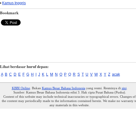
•
Kamus Inggris
Bookmark
Lihat berdasar huruf depan:
A
B
C
D
E
F
G
H
I
J
K
L
M
N
O
P
Q
R
S
T
U
V
W
X
Y
Z
acak
KBBI Online
. Bukan
Kamus Besar Bahasa Indonesia
yang resmi. Resminya di
sini
.
Sumber: Kamus Besar Bahasa Indonesia edisi 3. Hak cipta Pusat Bahasa (Pusba).
Content of this website may include technical inaccuracies or typographical errors. Changes of
the content may periodically made to the information contained herein. We make no warranty t
any materials in this website.