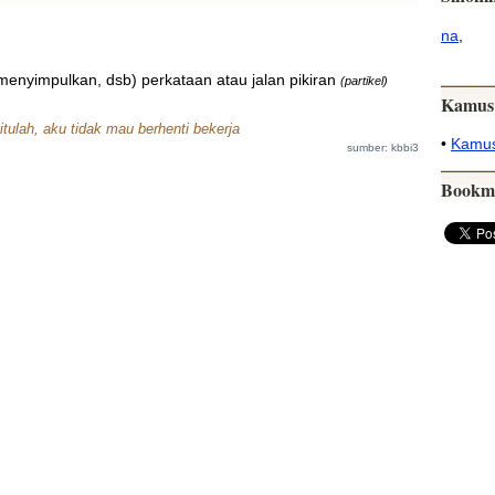
na
,
enyimpulkan, dsb) perkataan atau jalan pikiran
(partikel)
Kamus
 itulah, aku tidak mau berhenti bekerja
•
Kamus
sumber: kbbi3
Bookm