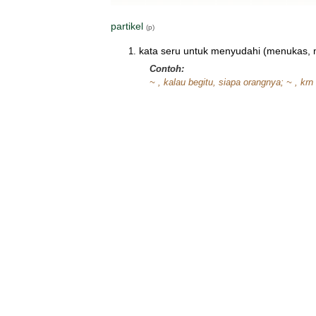
partikel
(p)
kata seru untuk menyudahi (menukas, m
Contoh:
~ , kalau begitu, siapa orangnya; ~ , krn