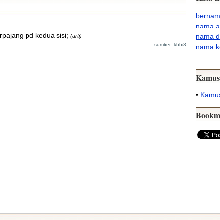
bernam
nama al
erpajang pd kedua sisi;
nama d
(arti)
sumber: kbbi3
nama ke
Kamus
•
Kamus
Bookm