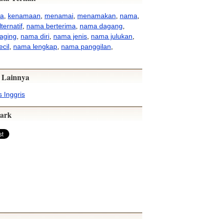
a
,
kenamaan
,
menamai
,
menamakan
,
nama
,
ternatif
,
nama berterima
,
nama dagang
,
aging
,
nama diri
,
nama jenis
,
nama julukan
,
cil
,
nama lengkap
,
nama panggilan
,
 Lainnya
 Inggris
ark