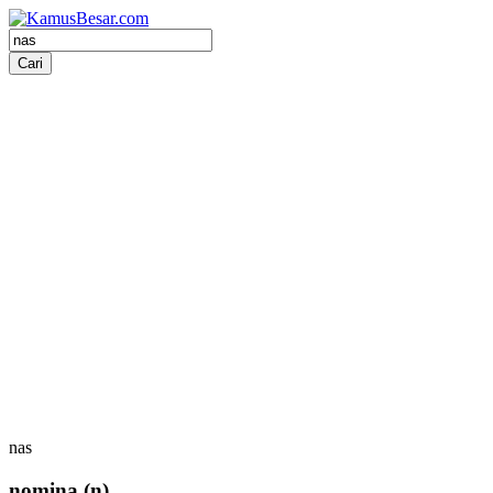
nas
nomina
(n)