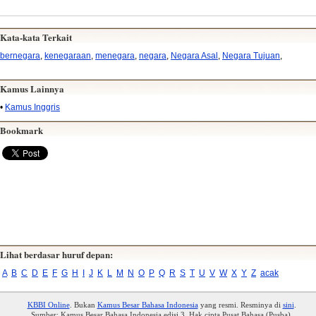
Kata-kata Terkait
bernegara
,
kenegaraan
,
menegara
,
negara
,
Negara Asal
,
Negara Tujuan
,
Kamus Lainnya
•
Kamus Inggris
Bookmark
Lihat berdasar huruf depan:
A
B
C
D
E
F
G
H
I
J
K
L
M
N
O
P
Q
R
S
T
U
V
W
X
Y
Z
acak
KBBI Online
. Bukan
Kamus Besar Bahasa Indonesia
yang resmi. Resminya di
sini
.
Sumber: Kamus Besar Bahasa Indonesia edisi 3. Hak cipta Pusat Bahasa (Pusba).