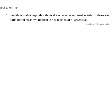
glosarium
(g)
jumlah modal dibagi rata-rata total aset nilai setiap aset tersebut didasarka
pada bobot risikonya (capital to risk assets ratio)
(glosarium)
sumber: Glosarium bi