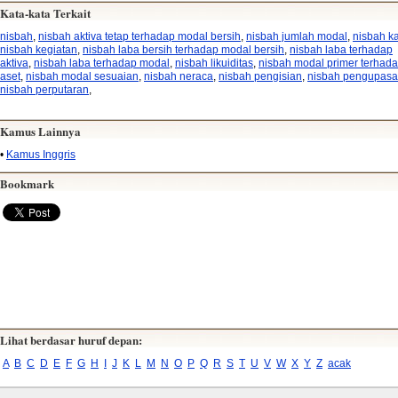
Kata-kata Terkait
nisbah
,
nisbah aktiva tetap terhadap modal bersih
,
nisbah jumlah modal
,
nisbah k
nisbah kegiatan
,
nisbah laba bersih terhadap modal bersih
,
nisbah laba terhadap
aktiva
,
nisbah laba terhadap modal
,
nisbah likuiditas
,
nisbah modal primer terhad
aset
,
nisbah modal sesuaian
,
nisbah neraca
,
nisbah pengisian
,
nisbah pengupas
nisbah perputaran
,
Kamus Lainnya
•
Kamus Inggris
Bookmark
Lihat berdasar huruf depan:
A
B
C
D
E
F
G
H
I
J
K
L
M
N
O
P
Q
R
S
T
U
V
W
X
Y
Z
acak