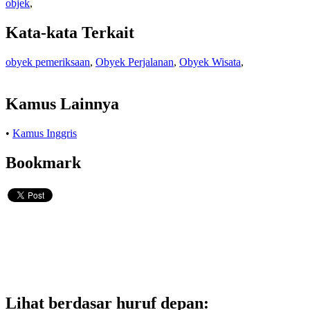
objek
,
Kata-kata Terkait
obyek pemeriksaan
,
Obyek Perjalanan
,
Obyek Wisata
,
Kamus Lainnya
•
Kamus Inggris
Bookmark
Lihat berdasar huruf depan: