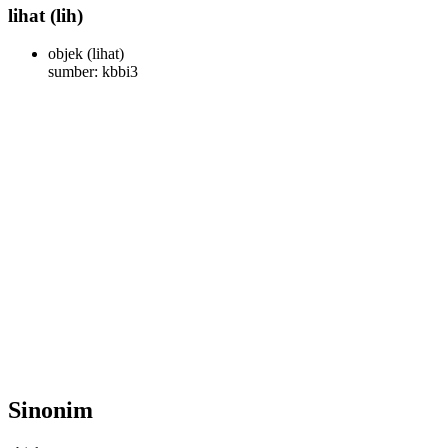
lihat
(lih)
objek
(lihat)
sumber: kbbi3
Sinonim