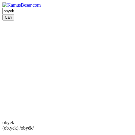
obyek
(ob.yek) /obyék/