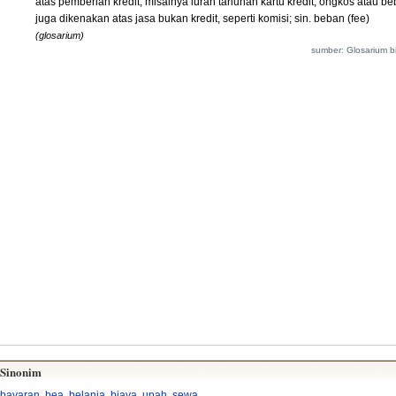
atas pemberian kredit, misalnya iuran tahunan kartu kredit; ongkos atau b
juga dikenakan atas jasa bukan kredit, seperti komisi; sin. beban (fee)
(glosarium)
sumber: Glosarium bi
Sinonim
bayaran
,
bea
,
belanja
,
biaya
,
upah
,
sewa
,