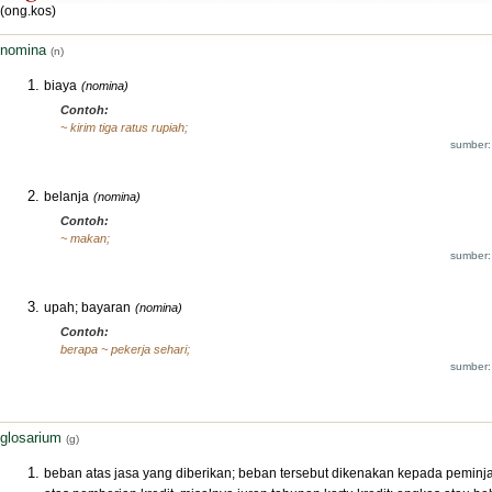
(ong.kos)
nomina
(n)
biaya
(nomina)
Contoh:
~ kirim tiga ratus rupiah;
sumber:
belanja
(nomina)
Contoh:
~ makan;
sumber:
upah; bayaran
(nomina)
Contoh:
berapa ~ pekerja sehari;
sumber:
glosarium
(g)
beban atas jasa yang diberikan; beban tersebut dikenakan kepada pemin