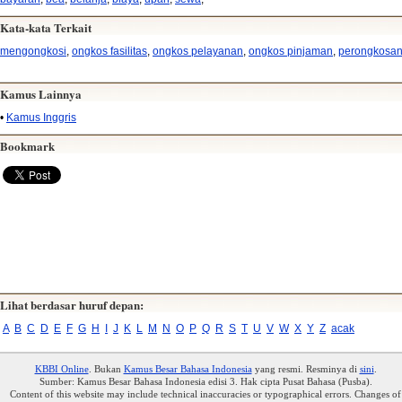
Kata-kata Terkait
mengongkosi
,
ongkos fasilitas
,
ongkos pelayanan
,
ongkos pinjaman
,
perongkosa
Kamus Lainnya
•
Kamus Inggris
Bookmark
Lihat berdasar huruf depan:
A
B
C
D
E
F
G
H
I
J
K
L
M
N
O
P
Q
R
S
T
U
V
W
X
Y
Z
acak
KBBI Online
. Bukan
Kamus Besar Bahasa Indonesia
yang resmi. Resminya di
sini
.
Sumber: Kamus Besar Bahasa Indonesia edisi 3. Hak cipta Pusat Bahasa (Pusba).
Content of this website may include technical inaccuracies or typographical errors. Changes of