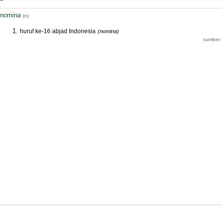
nomina
(n)
huruf ke-16 abjad Indonesia
(nomina)
sumber: