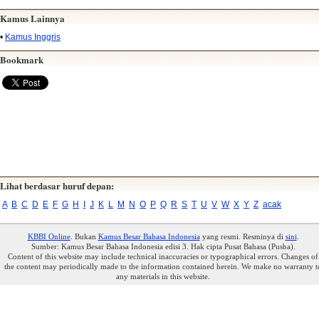
Kamus Lainnya
•
Kamus Inggris
Bookmark
Lihat berdasar huruf depan:
A
B
C
D
E
F
G
H
I
J
K
L
M
N
O
P
Q
R
S
T
U
V
W
X
Y
Z
acak
KBBI Online
. Bukan
Kamus Besar Bahasa Indonesia
yang resmi. Resminya di
sini
.
Sumber: Kamus Besar Bahasa Indonesia edisi 3. Hak cipta Pusat Bahasa (Pusba).
Content of this website may include technical inaccuracies or typographical errors. Changes of
the content may periodically made to the information contained herein. We make no warranty t
any materials in this website.