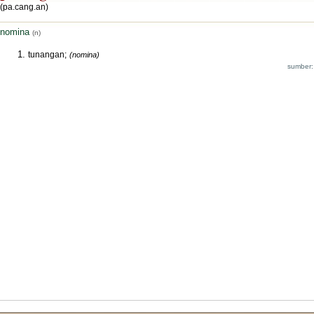
(pa.cang.an)
nomina
(n)
tunangan;
(nomina)
sumber: