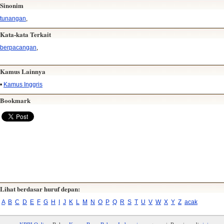
Sinonim
tunangan
,
Kata-kata Terkait
berpacangan
,
Kamus Lainnya
•
Kamus Inggris
Bookmark
Lihat berdasar huruf depan:
A
B
C
D
E
F
G
H
I
J
K
L
M
N
O
P
Q
R
S
T
U
V
W
X
Y
Z
acak