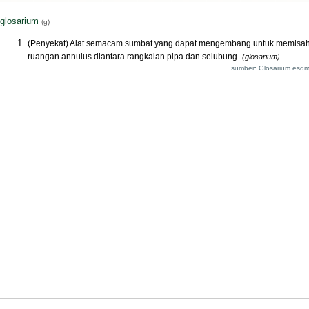
glosarium
(g)
(Penyekat) Alat semacam sumbat yang dapat mengembang untuk memisa
ruangan annulus diantara rangkaian pipa dan selubung.
(glosarium)
sumber: Glosarium esdm