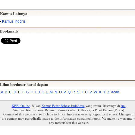
Kamus Lainnya
•
Kamus Inggris
Bookmark
Lihat berdasar huruf depan:
A
B
C
D
E
F
G
H
I
J
K
L
M
N
O
P
Q
R
S
T
U
V
W
X
Y
Z
acak
KBBI Online
. Bukan
Kamus Besar Bahasa Indonesia
yang resmi. Resminya di
sini
.
Sumber: Kamus Besar Bahasa Indonesia edisi 3. Hak cipta Pusat Bahasa (Pusba).
Content of this website may include technical inaccuracies or typographical errors. Changes of
the content may periodically made to the information contained herein. We make no warranty t
any materials in this website.