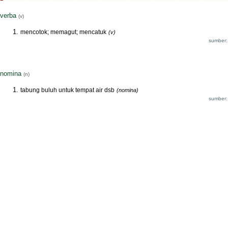
verba
(v)
mencotok; memagut; mencatuk
(v)
sumber:
nomina
(n)
tabung buluh untuk tempat air dsb
(nomina)
sumber: