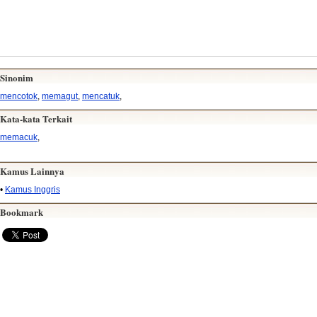
Sinonim
mencotok
,
memagut
,
mencatuk
,
Kata-kata Terkait
memacuk
,
Kamus Lainnya
•
Kamus Inggris
Bookmark