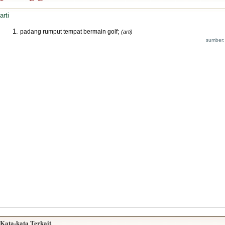
arti
padang rumput tempat bermain golf;
(arti)
sumber:
Kata-kata Terkait