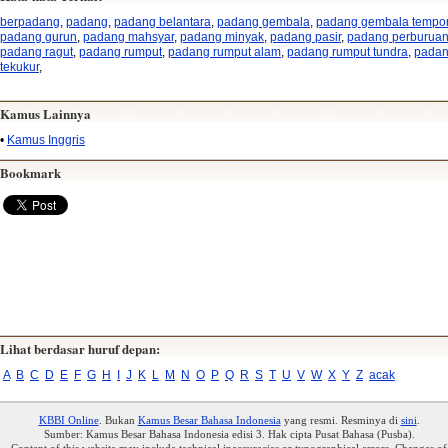
berpadang
,
padang
,
padang belantara
,
padang gembala
,
padang gembala tempor
padang gurun
,
padang mahsyar
,
padang minyak
,
padang pasir
,
padang perburua
padang ragut
,
padang rumput
,
padang rumput alam
,
padang rumput tundra
,
pada
tekukur
,
Kamus Lainnya
•
Kamus Inggris
Bookmark
Lihat berdasar huruf depan:
A
B
C
D
E
F
G
H
I
J
K
L
M
N
O
P
Q
R
S
T
U
V
W
X
Y
Z
acak
KBBI Online
. Bukan
Kamus Besar Bahasa Indonesia
yang resmi. Resminya di
sini
.
Sumber: Kamus Besar Bahasa Indonesia edisi 3. Hak cipta Pusat Bahasa (Pusba).