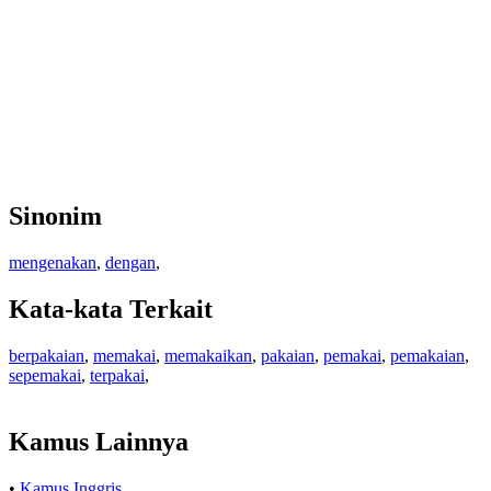
Sinonim
mengenakan
,
dengan
,
Kata-kata Terkait
berpakaian
,
memakai
,
memakaikan
,
pakaian
,
pemakai
,
pemakaian
,
sepemakai
,
terpakai
,
Kamus Lainnya
•
Kamus Inggris