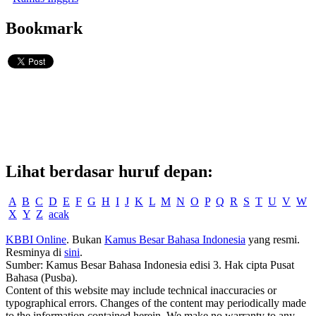
Bookmark
Lihat berdasar huruf depan:
A
B
C
D
E
F
G
H
I
J
K
L
M
N
O
P
Q
R
S
T
U
V
W
X
Y
Z
acak
KBBI Online
. Bukan
Kamus Besar Bahasa Indonesia
yang resmi.
Resminya di
sini
.
Sumber: Kamus Besar Bahasa Indonesia edisi 3. Hak cipta Pusat
Bahasa (Pusba).
Content of this website may include technical inaccuracies or
typographical errors. Changes of the content may periodically made
to the information contained herein. We make no warranty to any