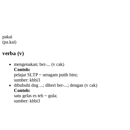
pakai
(pa.kai)
verba
(v)
mengenakan; ber-...
(v cak)
Contoh:
pelajar SLTP ~ seragam putih biru;
sumber: kbbi3
dibubuhi dng ...; diberi ber-...; dengan
(v cak)
Contoh:
satu gelas es teh ~ gula;
sumber: kbbi3