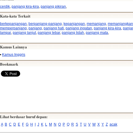
cerdik
,
panjang kira-kira
,
panjang pikiran
,
Kata-kata Terkait
berkepanjangan
,
berpanjang-panjang
,
kepanjangan
,
memanjang
,
memanjangkan
memperpanjang
,
panjang
,
panjang hati
,
panjang ingatan
,
panjang kira-kira
,
panja
lampai
,
panjang lanjut
,
panjang lebar
,
panjang lidah
,
panjang mata
,
Kamus Lainnya
•
Kamus Inggris
Bookmark
Lihat berdasar huruf depan:
A
B
C
D
E
F
G
H
I
J
K
L
M
N
O
P
Q
R
S
T
U
V
W
X
Y
Z
acak