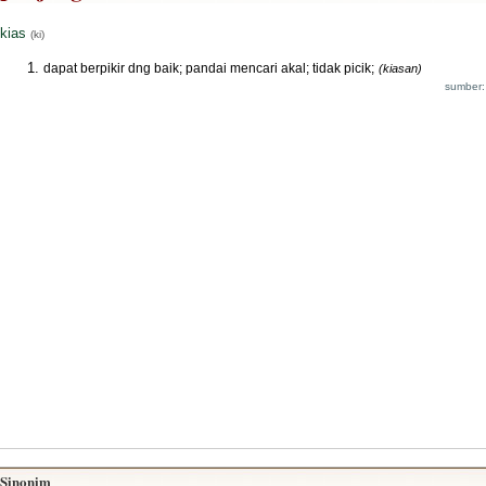
kias
(ki)
dapat berpikir dng baik; pandai mencari akal; tidak picik;
(kiasan)
sumber:
Sinonim