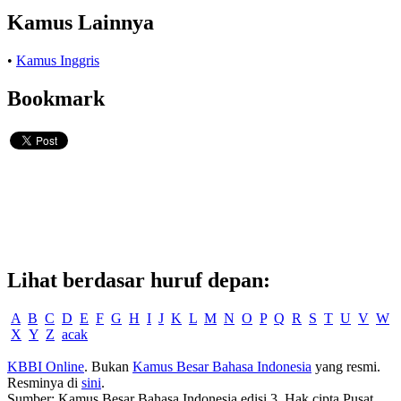
Kamus Lainnya
•
Kamus Inggris
Bookmark
Lihat berdasar huruf depan:
A
B
C
D
E
F
G
H
I
J
K
L
M
N
O
P
Q
R
S
T
U
V
W
X
Y
Z
acak
KBBI Online
. Bukan
Kamus Besar Bahasa Indonesia
yang resmi.
Resminya di
sini
.
Sumber: Kamus Besar Bahasa Indonesia edisi 3. Hak cipta Pusat