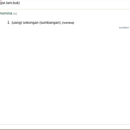
(pe.lam.buk)
nomina
(n)
(uang) sokongan (sumbangan)
(nomina)
sumber: