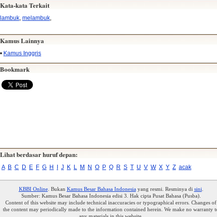
Kata-kata Terkait
lambuk
,
melambuk
,
Kamus Lainnya
•
Kamus Inggris
Bookmark
Lihat berdasar huruf depan:
A
B
C
D
E
F
G
H
I
J
K
L
M
N
O
P
Q
R
S
T
U
V
W
X
Y
Z
acak
KBBI Online
. Bukan
Kamus Besar Bahasa Indonesia
yang resmi. Resminya di
sini
.
Sumber: Kamus Besar Bahasa Indonesia edisi 3. Hak cipta Pusat Bahasa (Pusba).
Content of this website may include technical inaccuracies or typographical errors. Changes of
the content may periodically made to the information contained herein. We make no warranty t
any materials in this website.