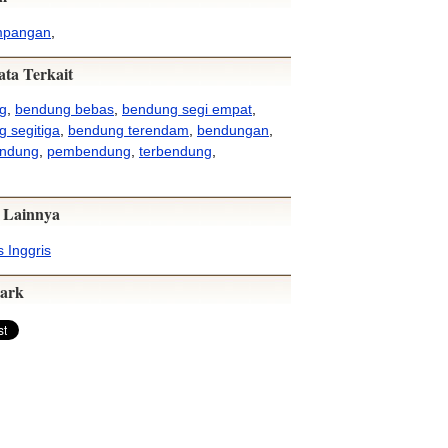
mpangan
,
ata Terkait
g
,
bendung bebas
,
bendung segi empat
,
 segitiga
,
bendung terendam
,
bendungan
,
ndung
,
pembendung
,
terbendung
,
 Lainnya
 Inggris
ark