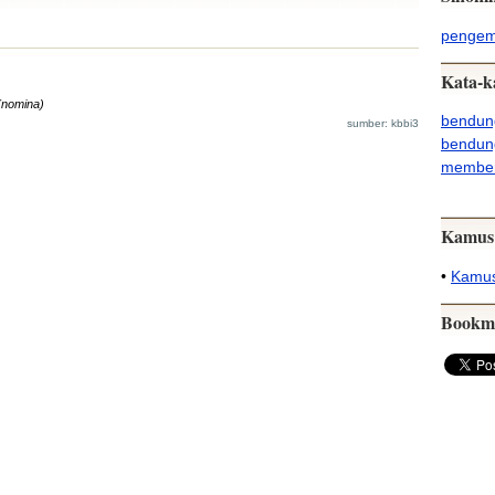
penge
Kata-k
(nomina)
bendun
sumber: kbbi3
bendung
membe
Kamus
•
Kamus
Bookm