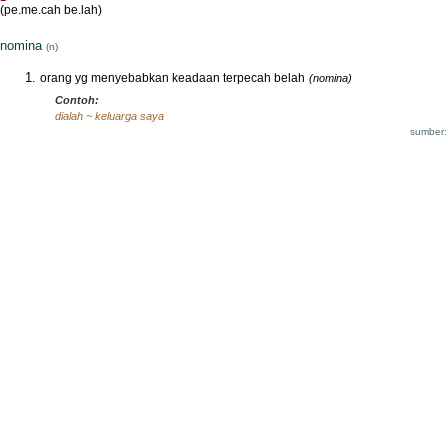
(pe.me.cah be.lah)
nomina
(n)
orang yg menyebabkan keadaan terpecah belah
(nomina)
Contoh:
dialah ~ keluarga saya
sumber: