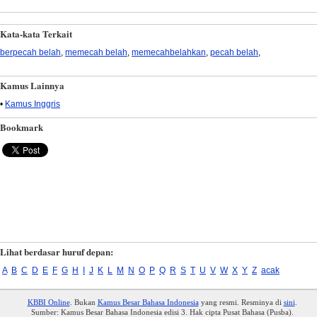
Kata-kata Terkait
berpecah belah
,
memecah belah
,
memecahbelahkan
,
pecah belah
,
Kamus Lainnya
•
Kamus Inggris
Bookmark
Lihat berdasar huruf depan:
A
B
C
D
E
F
G
H
I
J
K
L
M
N
O
P
Q
R
S
T
U
V
W
X
Y
Z
acak
KBBI Online
. Bukan
Kamus Besar Bahasa Indonesia
yang resmi. Resminya di
sini
.
Sumber: Kamus Besar Bahasa Indonesia edisi 3. Hak cipta Pusat Bahasa (Pusba).