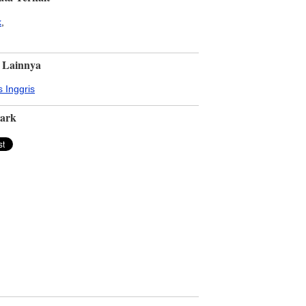
k
,
 Lainnya
 Inggris
ark