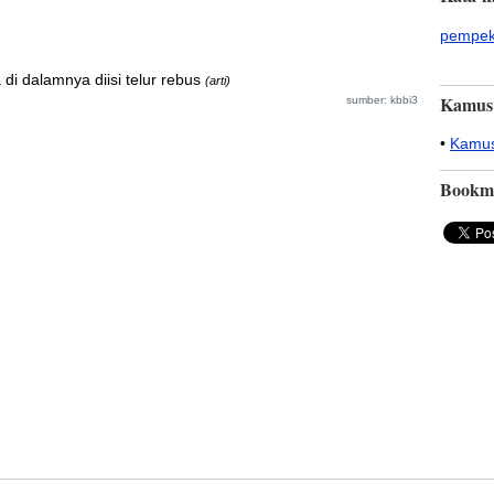
pempe
di dalamnya diisi telur rebus
(arti)
Kamus
sumber: kbbi3
•
Kamus
Bookm