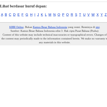
Lihat berdasar huruf depan:
A
B
C
D
E
F
G
H
I
J
K
L
M
N
O
P
Q
R
S
T
U
V
W
X
Y
Z
KBBI Online
. Bukan
Kamus Besar Bahasa Indonesia
yang resmi. Resminya di
sini
.
Sumber: Kamus Besar Bahasa Indonesia edisi 3. Hak cipta Pusat Bahasa (Pusba).
Content of this website may include technical inaccuracies or typographical errors. Changes of
the content may periodically made to the information contained herein. We make no warranty t
any materials in this website.