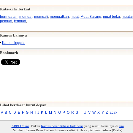
Kata-kata Terkait
bermuatan
,
memuat
,
memuati
,
memuatkan
,
muat
,
Muat Barang
,
muat beku
,
muata
pemuat
,
termuat
,
Kamus Lainnya
•
Kamus Inggris
Bookmark
Lihat berdasar huruf depan:
A
B
C
D
E
F
G
H
I
J
K
L
M
N
O
P
Q
R
S
T
U
V
W
X
Y
Z
acak
KBBI Online
. Bukan
Kamus Besar Bahasa Indonesia
yang resmi. Resminya di
sini
.
Sumber: Kamus Besar Bahasa Indonesia edisi 3. Hak cipta Pusat Bahasa (Pusba).