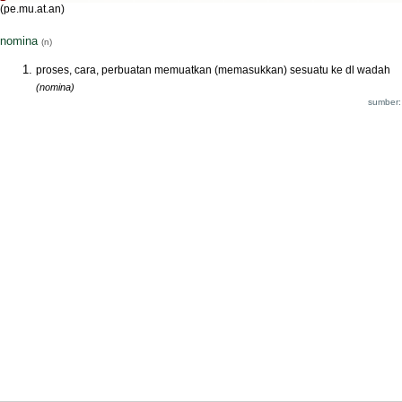
(pe.mu.at.an)
nomina
(n)
proses, cara, perbuatan memuatkan (memasukkan) sesuatu ke dl wadah
(nomina)
sumber: