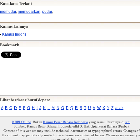
Kata-kata Terkait
memudar
,
memudarkan
,
pudar
,
Kamus Lainnya
•
Kamus Inggris
Bookmark
Lihat berdasar huruf depan:
A
B
C
D
E
F
G
H
I
J
K
L
M
N
O
P
Q
R
S
T
U
V
W
X
Y
Z
acak
KBBI Online
. Bukan
Kamus Besar Bahasa Indonesia
yang resmi. Resminya di
sini
.
Sumber: Kamus Besar Bahasa Indonesia edisi 3. Hak cipta Pusat Bahasa (Pusba).
Content of this website may include technical inaccuracies or typographical errors. Changes of
the content may periodically made to the information contained herein. We make no warranty t
any materials in this website.