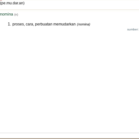
(pe.mu.dar.an)
nomina
(n)
proses, cara, perbuatan memudarkan
(nomina)
sumber: