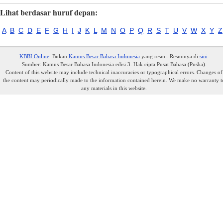
Lihat berdasar huruf depan:
A
B
C
D
E
F
G
H
I
J
K
L
M
N
O
P
Q
R
S
T
U
V
W
X
Y
Z
KBBI Online
. Bukan
Kamus Besar Bahasa Indonesia
yang resmi. Resminya di
sini
.
Sumber: Kamus Besar Bahasa Indonesia edisi 3. Hak cipta Pusat Bahasa (Pusba).
Content of this website may include technical inaccuracies or typographical errors. Changes of
the content may periodically made to the information contained herein. We make no warranty t
any materials in this website.