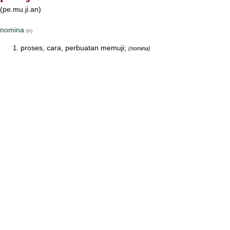
(pe.mu.ji.an)
nomina
(n)
proses, cara, perbuatan memuji;
(nomina)