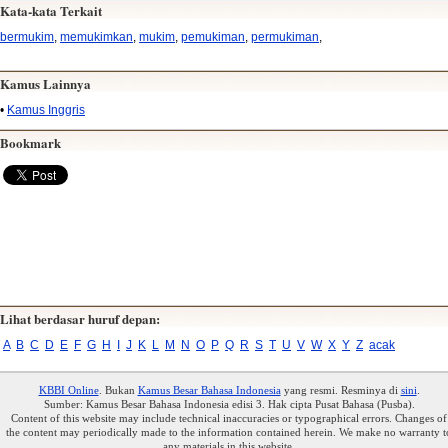
Kata-kata Terkait
bermukim
,
memukimkan
,
mukim
,
pemukiman
,
permukiman
,
Kamus Lainnya
•
Kamus Inggris
Bookmark
Lihat berdasar huruf depan:
A
B
C
D
E
F
G
H
I
J
K
L
M
N
O
P
Q
R
S
T
U
V
W
X
Y
Z
acak
KBBI Online
. Bukan
Kamus Besar Bahasa Indonesia
yang resmi. Resminya di
sini
.
Sumber: Kamus Besar Bahasa Indonesia edisi 3. Hak cipta Pusat Bahasa (Pusba).
Content of this website may include technical inaccuracies or typographical errors. Changes of
the content may periodically made to the information contained herein. We make no warranty t
any materials in this website.