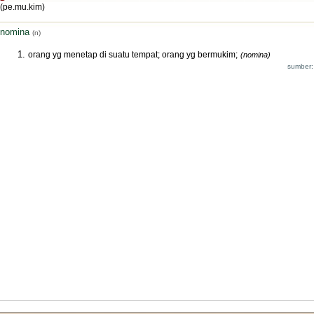
(pe.mu.kim)
nomina
(n)
orang yg menetap di suatu tempat; orang yg bermukim;
(nomina)
sumber: