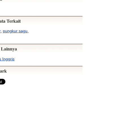
ata Terkait
r
,
pungkur sagu
,
 Lainnya
 Inggris
ark