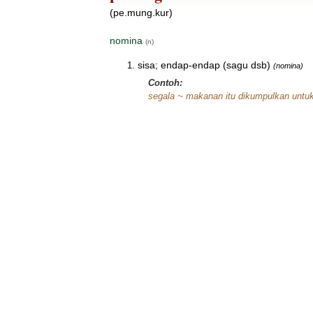
(pe.mung.kur)
nomina
(n)
sisa; endap-endap (sagu dsb)
(nomina)
Contoh:
segala ~ makanan itu dikumpulkan untu