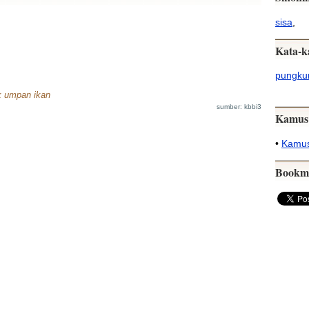
sisa
,
Kata-k
pungku
k umpan ikan
sumber: kbbi3
Kamus
•
Kamus
Bookm