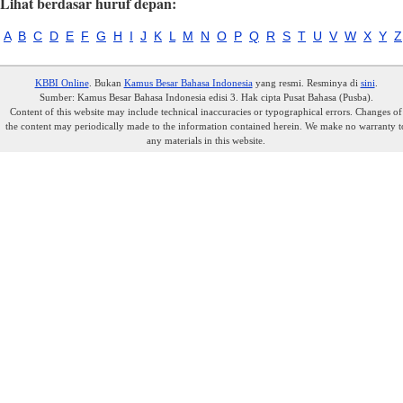
Lihat berdasar huruf depan:
A
B
C
D
E
F
G
H
I
J
K
L
M
N
O
P
Q
R
S
T
U
V
W
X
Y
Z
KBBI Online
. Bukan
Kamus Besar Bahasa Indonesia
yang resmi. Resminya di
sini
.
Sumber: Kamus Besar Bahasa Indonesia edisi 3. Hak cipta Pusat Bahasa (Pusba).
Content of this website may include technical inaccuracies or typographical errors. Changes of
the content may periodically made to the information contained herein. We make no warranty t
any materials in this website.