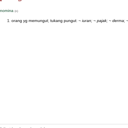
nomina
(n)
orang yg memungut; tukang pungut: ~
iuran; ~ pajak; ~ derma;