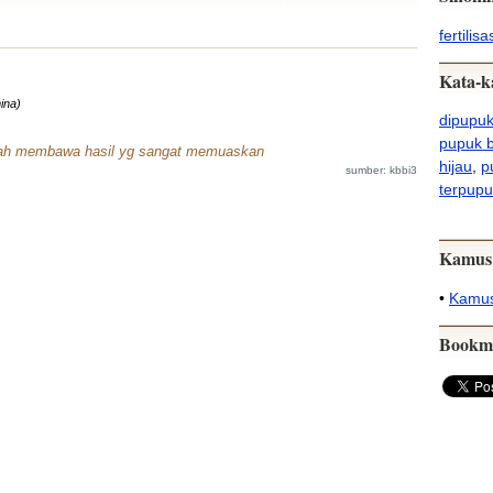
fertilisa
Kata-k
ina)
dipupu
pupuk 
elah membawa hasil yg sangat memuaskan
hijau
,
p
sumber: kbbi3
terpupu
Kamus
•
Kamus
Bookm