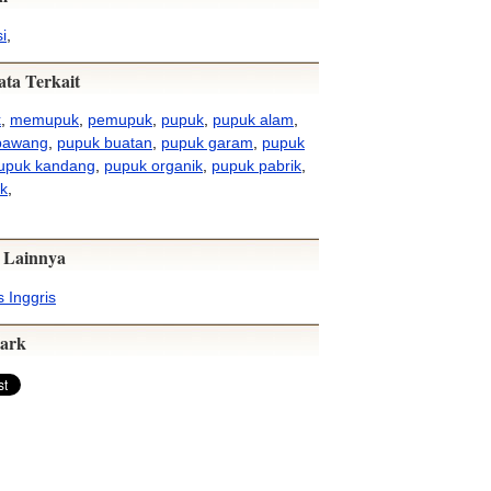
si
,
ata Terkait
k
,
memupuk
,
pemupuk
,
pupuk
,
pupuk alam
,
bawang
,
pupuk buatan
,
pupuk garam
,
pupuk
upuk kandang
,
pupuk organik
,
pupuk pabrik
,
k
,
 Lainnya
 Inggris
ark