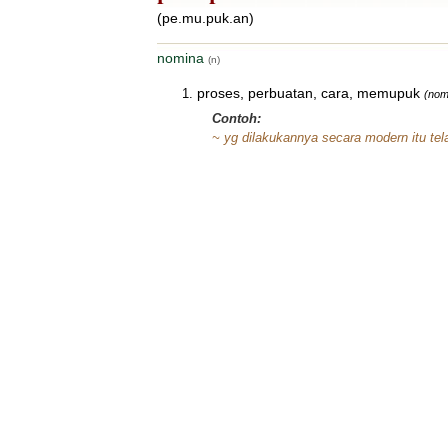
(pe.mu.puk.an)
nomina
(n)
proses, perbuatan, cara, memupuk
(nom
Contoh:
~ yg dilakukannya secara modern itu t