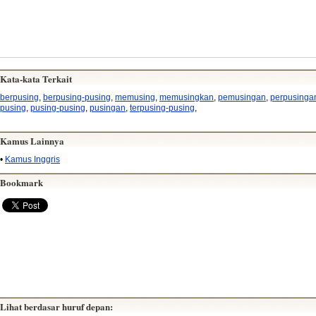
Kata-kata Terkait
berpusing
,
berpusing-pusing
,
memusing
,
memusingkan
,
pemusingan
,
perpusinga
pusing
,
pusing-pusing
,
pusingan
,
terpusing-pusing
,
Kamus Lainnya
•
Kamus Inggris
Bookmark
Lihat berdasar huruf depan: