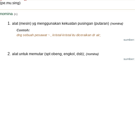
(pe.mu.sing)
nomina
(n)
alat (mesin) yg menggunakan kekuatan pusingan (putaran)
(nomina)
Contoh:
dng sebuah pesawat ~ , kristal-kristal itu diceraikan dr air;
sumber:
alat untuk memutar (spt obeng, engkol, dsb);
(nomina)
sumber: