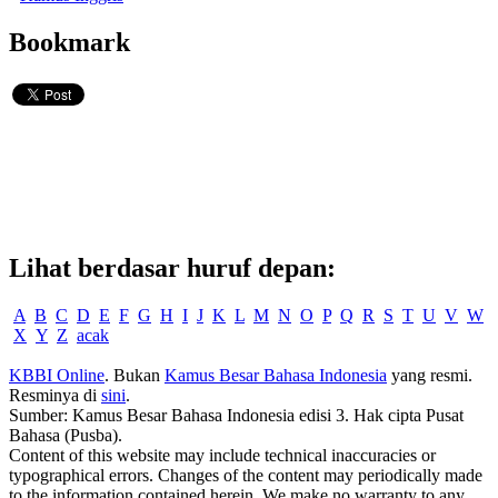
Bookmark
Lihat berdasar huruf depan:
A
B
C
D
E
F
G
H
I
J
K
L
M
N
O
P
Q
R
S
T
U
V
W
X
Y
Z
acak
KBBI Online
. Bukan
Kamus Besar Bahasa Indonesia
yang resmi.
Resminya di
sini
.
Sumber: Kamus Besar Bahasa Indonesia edisi 3. Hak cipta Pusat
Bahasa (Pusba).
Content of this website may include technical inaccuracies or
typographical errors. Changes of the content may periodically made
to the information contained herein. We make no warranty to any