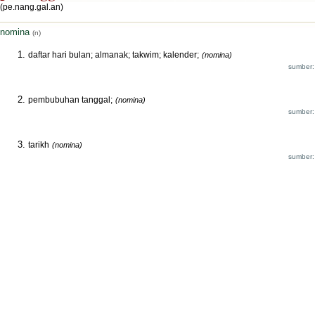
(pe.nang.gal.an)
nomina
(n)
daftar hari bulan; almanak; takwim; kalender;
(nomina)
sumber:
pembubuhan tanggal;
(nomina)
sumber:
tarikh
(nomina)
sumber: