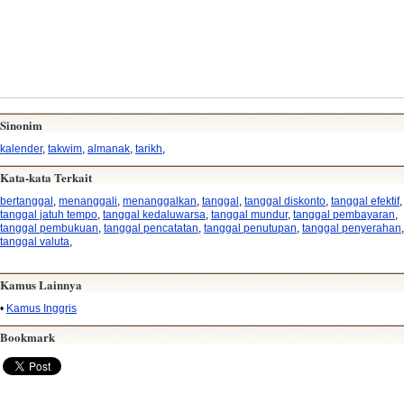
Sinonim
kalender
,
takwim
,
almanak
,
tarikh
,
Kata-kata Terkait
bertanggal
,
menanggali
,
menanggalkan
,
tanggal
,
tanggal diskonto
,
tanggal efektif
,
tanggal jatuh tempo
,
tanggal kedaluwarsa
,
tanggal mundur
,
tanggal pembayaran
,
tanggal pembukuan
,
tanggal pencatatan
,
tanggal penutupan
,
tanggal penyerahan
,
tanggal valuta
,
Kamus Lainnya
•
Kamus Inggris
Bookmark