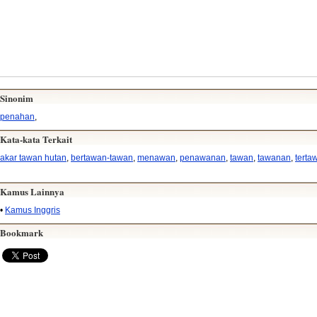
Sinonim
penahan
,
Kata-kata Terkait
akar tawan hutan
,
bertawan-tawan
,
menawan
,
penawanan
,
tawan
,
tawanan
,
terta
Kamus Lainnya
•
Kamus Inggris
Bookmark