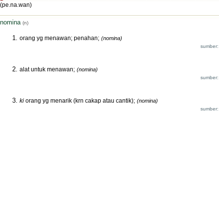
(pe.na.wan)
nomina
(n)
orang yg menawan; penahan;
(nomina)
sumber:
alat untuk menawan;
(nomina)
sumber:
ki
orang yg menarik (krn cakap atau cantik);
(nomina)
sumber: