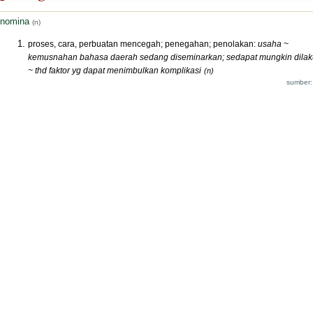
nomina
(n)
proses, cara, perbuatan mencegah; penegahan; penolakan:
usaha ~
kemusnahan bahasa daerah sedang diseminarkan; sedapat mungkin dila
~ thd faktor yg dapat menimbulkan komplikasi
(n)
sumber: