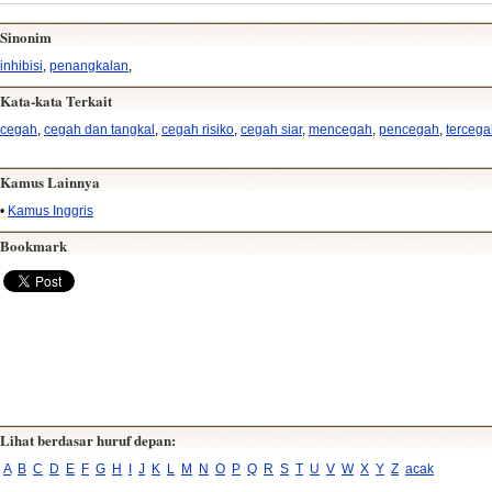
Sinonim
inhibisi
,
penangkalan
,
Kata-kata Terkait
cegah
,
cegah dan tangkal
,
cegah risiko
,
cegah siar
,
mencegah
,
pencegah
,
tercega
Kamus Lainnya
•
Kamus Inggris
Bookmark
Lihat berdasar huruf depan:
A
B
C
D
E
F
G
H
I
J
K
L
M
N
O
P
Q
R
S
T
U
V
W
X
Y
Z
acak