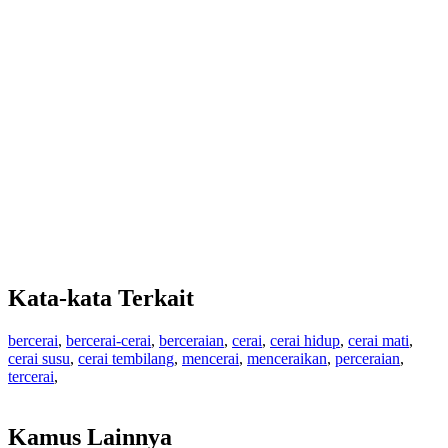
Kata-kata Terkait
bercerai
,
bercerai-cerai
,
berceraian
,
cerai
,
cerai hidup
,
cerai mati
,
cerai susu
,
cerai tembilang
,
mencerai
,
menceraikan
,
perceraian
,
tercerai
,
Kamus Lainnya