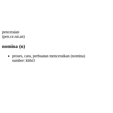
penceraian
(pen.ce.rai.an)
nomina
(n)
proses, cara, perbuatan menceraikan
(nomina)
sumber: kbbi3