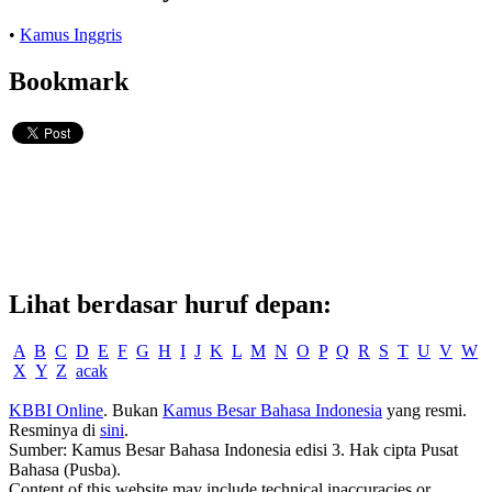
•
Kamus Inggris
Bookmark
Lihat berdasar huruf depan:
A
B
C
D
E
F
G
H
I
J
K
L
M
N
O
P
Q
R
S
T
U
V
W
X
Y
Z
acak
KBBI Online
. Bukan
Kamus Besar Bahasa Indonesia
yang resmi.
Resminya di
sini
.
Sumber: Kamus Besar Bahasa Indonesia edisi 3. Hak cipta Pusat
Bahasa (Pusba).
Content of this website may include technical inaccuracies or