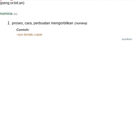
(peng.or.bit.an)
nomina
(n)
proses, cara, perbuatan mengorbitkan
(nomina)
Contoh:
-nya berlalu cepat
sumber: