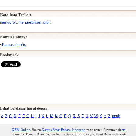
Kata-kata Terkait
mengorbit
,
mengorbitkan
,
orbit
,
Kamus Lainnya
•
Kamus Inggris
Bookmark
Lihat berdasar huruf depan:
A
B
C
D
E
F
G
H
I
J
K
L
M
N
O
P
Q
R
S
T
U
V
W
X
Y
Z
acak
KBBI Online
. Bukan
Kamus Besar Bahasa Indonesia
yang resmi. Resminya di
sini
.
Sumber: Kamus Besar Bahasa Indonesia edisi 3. Hak cipta Pusat Bahasa (Pusba).