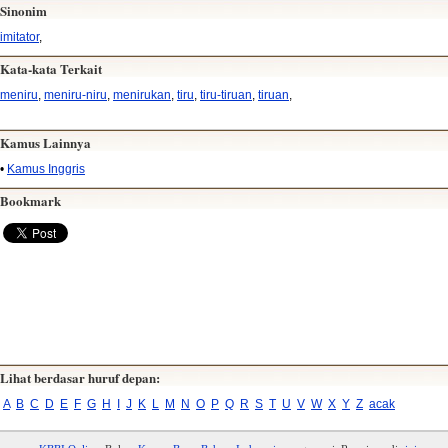
Sinonim
imitator
,
Kata-kata Terkait
meniru
,
meniru-niru
,
menirukan
,
tiru
,
tiru-tiruan
,
tiruan
,
Kamus Lainnya
•
Kamus Inggris
Bookmark
Lihat berdasar huruf depan:
A
B
C
D
E
F
G
H
I
J
K
L
M
N
O
P
Q
R
S
T
U
V
W
X
Y
Z
acak