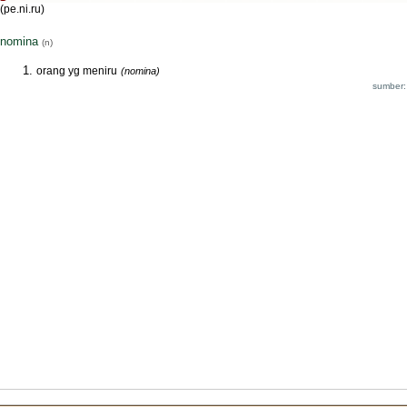
(pe.ni.ru)
nomina
(n)
orang yg meniru
(nomina)
sumber: