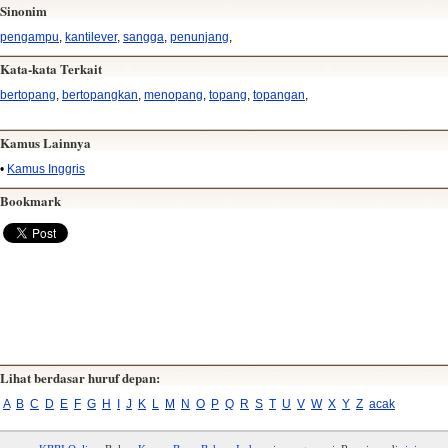
Sinonim
pengampu
,
kantilever
,
sangga
,
penunjang
,
Kata-kata Terkait
bertopang
,
bertopangkan
,
menopang
,
topang
,
topangan
,
Kamus Lainnya
•
Kamus Inggris
Bookmark
Lihat berdasar huruf depan:
A
B
C
D
E
F
G
H
I
J
K
L
M
N
O
P
Q
R
S
T
U
V
W
X
Y
Z
acak