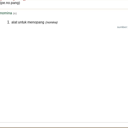
(pe.no.pang)
nomina
(n)
alat untuk menopang
(nomina)
sumber: