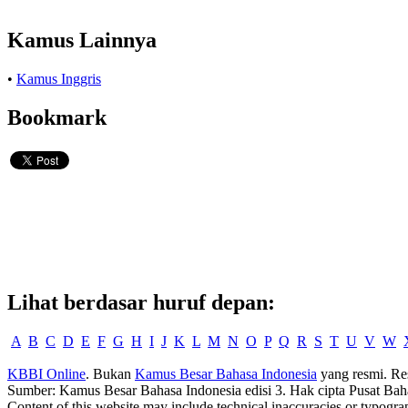
Kamus Lainnya
•
Kamus Inggris
Bookmark
Lihat berdasar huruf depan:
A
B
C
D
E
F
G
H
I
J
K
L
M
N
O
P
Q
R
S
T
U
V
W
KBBI Online
. Bukan
Kamus Besar Bahasa Indonesia
yang resmi. Re
Sumber: Kamus Besar Bahasa Indonesia edisi 3. Hak cipta Pusat Bah
Content of this website may include technical inaccuracies or typogra