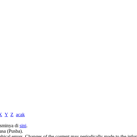
X
Y
Z
acak
sminya di
sini
.
asa (Pusba).
phical errors. Changes of the content may periodically made to the inf