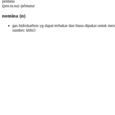
pentana
(pen.ta.na) /péntana/
nomina
(n)
gas hidrokarbon yg dapat terbakar dan biasa dipakai untuk men
sumber: kbbi3