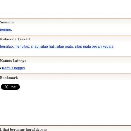
Sinonim
penipu
,
Kata-kata Terkait
bersilap
,
menyilap
,
silap
,
silap hati
,
silap mata
,
silap mata pecah kepala
,
Kamus Lainnya
•
Kamus Inggris
Bookmark
Lihat berdasar huruf depan: