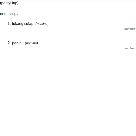
(pe.nyi.lap)
nomina
(n)
tukang sulap;
(nomina)
sumber:
penipu
(nomina)
sumber: