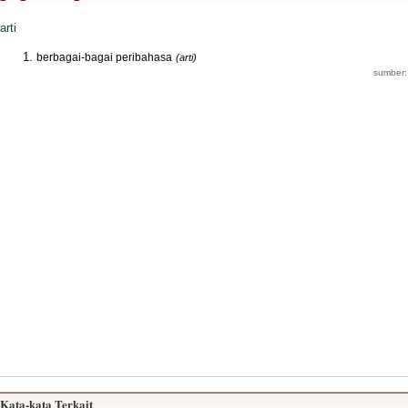
arti
berbagai-bagai peribahasa
(arti)
sumber:
Kata-kata Terkait