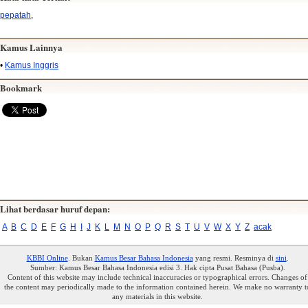
pepatah
,
Kamus Lainnya
•
Kamus Inggris
Bookmark
Lihat berdasar huruf depan:
A
B
C
D
E
F
G
H
I
J
K
L
M
N
O
P
Q
R
S
T
U
V
W
X
Y
Z
acak
KBBI Online
. Bukan
Kamus Besar Bahasa Indonesia
yang resmi. Resminya di
sini
.
Sumber: Kamus Besar Bahasa Indonesia edisi 3. Hak cipta Pusat Bahasa (Pusba).
Content of this website may include technical inaccuracies or typographical errors. Changes of
the content may periodically made to the information contained herein. We make no warranty t
any materials in this website.