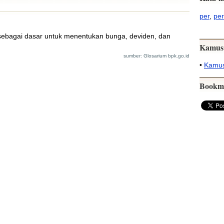
per
,
per
 sebagai dasar untuk menentukan bunga, deviden, dan
Kamus
sumber: Glosarium bpk.go.id
•
Kamus
Bookm