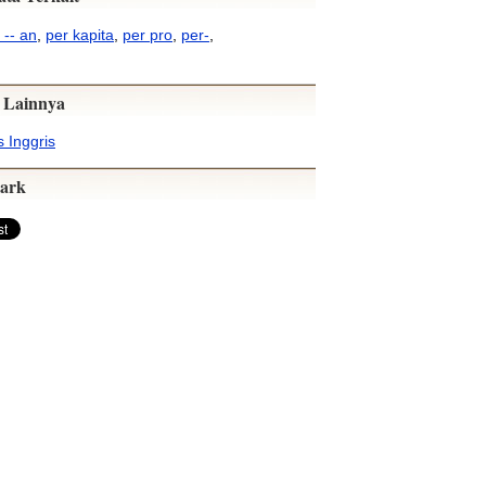
 -- an
,
per kapita
,
per pro
,
per-
,
 Lainnya
 Inggris
ark