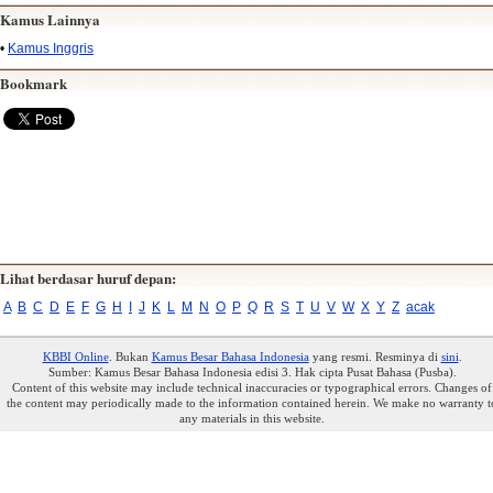
Kamus Lainnya
•
Kamus Inggris
Bookmark
Lihat berdasar huruf depan:
A
B
C
D
E
F
G
H
I
J
K
L
M
N
O
P
Q
R
S
T
U
V
W
X
Y
Z
acak
KBBI Online
. Bukan
Kamus Besar Bahasa Indonesia
yang resmi. Resminya di
sini
.
Sumber: Kamus Besar Bahasa Indonesia edisi 3. Hak cipta Pusat Bahasa (Pusba).
Content of this website may include technical inaccuracies or typographical errors. Changes of
the content may periodically made to the information contained herein. We make no warranty t
any materials in this website.