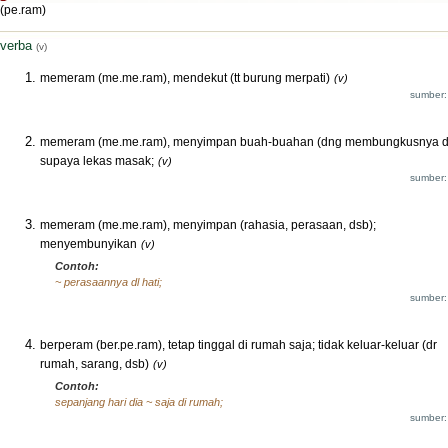
(pe.ram)
verba
(v)
memeram (me.me.ram), mendekut (tt burung merpati)
(v)
sumber:
memeram (me.me.ram), menyimpan buah-buahan (dng membungkusnya d
supaya lekas masak;
(v)
sumber:
memeram (me.me.ram), menyimpan (rahasia, perasaan, dsb);
menyembunyikan
(v)
Contoh:
~ perasaannya dl hati;
sumber:
berperam (ber.pe.ram), tetap tinggal di rumah saja; tidak keluar-keluar (dr
rumah, sarang, dsb)
(v)
Contoh:
sepanjang hari dia ~ saja di rumah;
sumber: