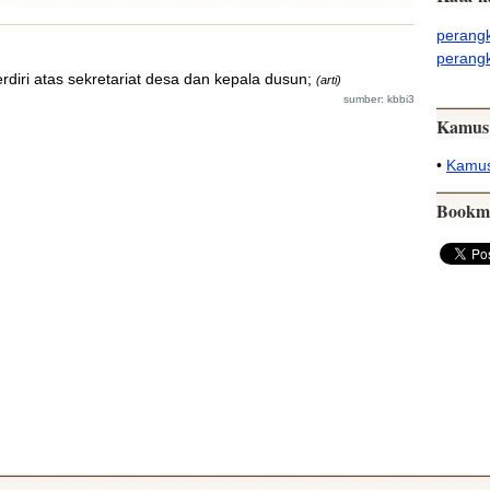
perang
perang
rdiri atas sekretariat desa dan kepala dusun;
(arti)
sumber: kbbi3
Kamus
•
Kamus
Bookm