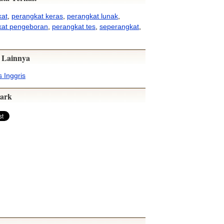
kat
,
perangkat keras
,
perangkat lunak
,
kat pengeboran
,
perangkat tes
,
seperangkat
,
 Lainnya
 Inggris
ark